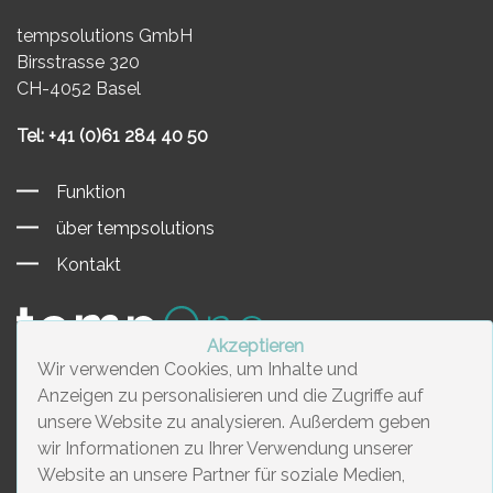
tempsolutions GmbH
Birsstrasse 320
CH-4052 Basel
Tel: +41 (0)61 284 40 50
Funktion
über tempsolutions
Kontakt
Akzeptieren
Wir verwenden Cookies, um Inhalte und
Anzeigen zu personalisieren und die Zugriffe auf
unsere Website zu analysieren. Außerdem geben
© 2026 tempsolutions GmbH
wir Informationen zu Ihrer Verwendung unserer
Website an unsere Partner für soziale Medien,
Sitemap
Impressum
Datenschutz